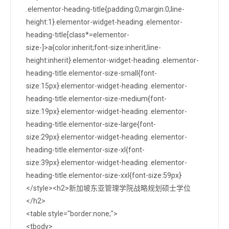
.elementor-heading-title{padding:0;margin:0;line-
height:1}.elementor-widget-heading .elementor-
heading-title[class*=elementor-
size-]>a{color:inherit;font-size:inherit;line-
height:inherit}.elementor-widget-heading .elementor-
heading-title.elementor-size-small{font-
size:15px}.elementor-widget-heading .elementor-
heading-title.elementor-size-medium{font-
size:19px}.elementor-widget-heading .elementor-
heading-title.elementor-size-large{font-
size:29px}.elementor-widget-heading .elementor-
heading-title.elementor-size-xl{font-
size:39px}.elementor-widget-heading .elementor-
heading-title.elementor-size-xxl{font-size:59px}
</style><h2>新加坡东亚管理学院战略规划硕士学位
</h2>
<table style="border:none;">
<tbody>