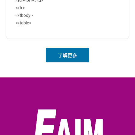
<td><br></td>
</tr>
</tbody>
</table>
了解更多