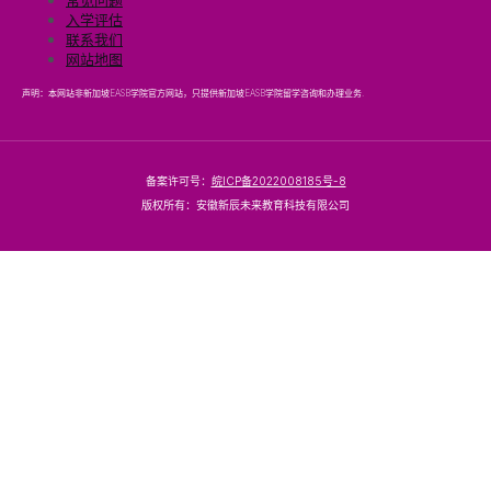
常见问题
入学评估
联系我们
网站地图
声明：本网站非新加坡EASB学院官方网站，只提供新加坡EASB学院留学咨询和办理业务.
备案许可号：
皖ICP备2022008185号-8
版权所有：安徽新辰未来教育科技有限公司