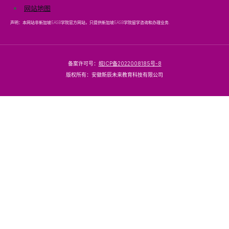
网站地图
声明：本网站非新加坡EASB学院官方网站，只提供新加坡EASB学院留学咨询和办理业务.
备案许可号：
皖ICP备2022008185号-8
版权所有：安徽新辰未来教育科技有限公司