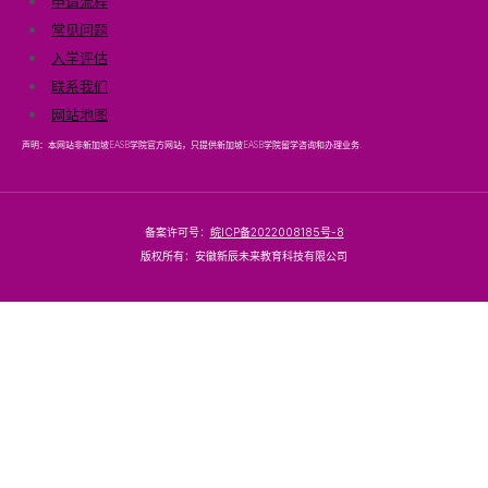
申请流程
常见问题
入学评估
联系我们
网站地图
声明：本网站非新加坡EASB学院官方网站，只提供新加坡EASB学院留学咨询和办理业务.
备案许可号：
皖ICP备2022008185号-8
版权所有：安徽新辰未来教育科技有限公司