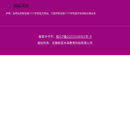
网站地图
声明：本网站非新加坡EASB学院官方网站，只提供新加坡EASB学院留学咨询和办理业务.
备案许可号：
皖ICP备2022008185号-8
版权所有：安徽新辰未来教育科技有限公司